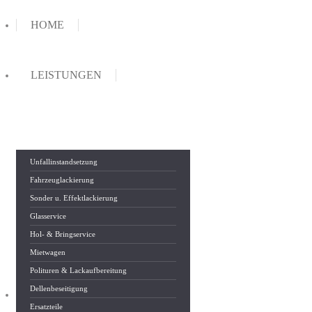
HOME
LEISTUNGEN
Unfallinstandsetzung
Fahrzeuglackierung
Sonder u. Effektlackierung
Glasservice
Hol- & Bringservice
Mietwagen
Polituren & Lackaufbereitung
Dellenbeseitigung
ÜBER UNS
Ersatzteile