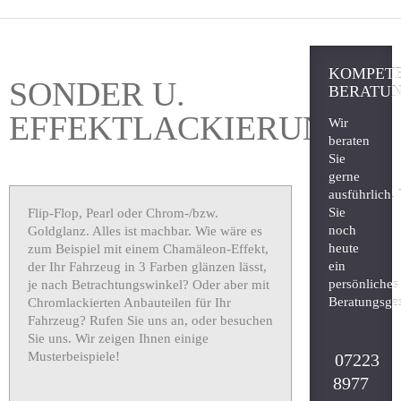
KOMPET
SONDER U.
BERATU
EFFEKTLACKIERUNG
Wir
beraten
Sie
gerne
ausführlich.
Sie
Flip-Flop, Pearl oder Chrom-/bzw.
noch
Goldglanz. Alles ist machbar. Wie wäre es
heute
zum Beispiel mit einem Chamäleon-Effekt,
ein
der Ihr Fahrzeug in 3 Farben glänzen lässt,
persönliches
je nach Betrachtungswinkel? Oder aber mit
Beratungsge
Chromlackierten Anbauteilen für Ihr
Fahrzeug? Rufen Sie uns an, oder besuchen
Sie uns. Wir zeigen Ihnen einige
Musterbeispiele!
07223
8977