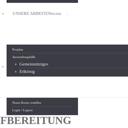
UNSERE ARBEITEN
BILDER
Projekte
Anwendungsfälle
Gemeinnütziges
MEIN KONTO
ANMELDEN & LOGIN
Erlkönig
Neues Konto erstellen
Login / Logout
UFBEREITUNG