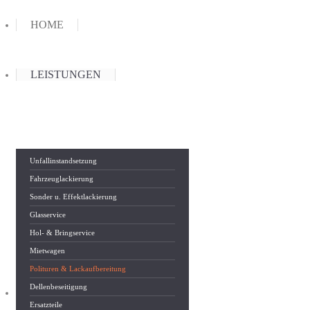
HOME
LEISTUNGEN
Unfallinstandsetzung
Fahrzeuglackierung
Sonder u. Effektlackierung
Glasservice
Hol- & Bringservice
Mietwagen
Polituren & Lackaufbereitung
Dellenbeseitigung
ÜBER UNS
Ersatzteile